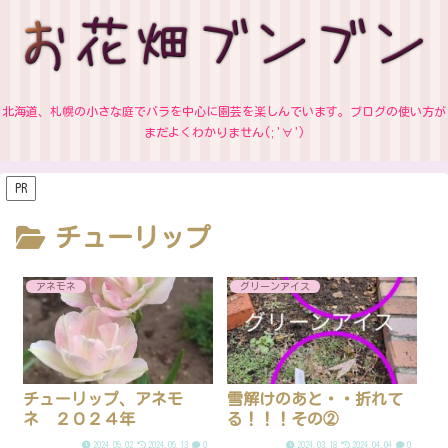
北海道、札幌の小さな庭でバラを中心に園芸を楽しんでいます。ブログの使い方が
まだよくわかりません(;'∀')
PR
チューリップ
アネモネ
グリーンアイス
チューリップ、アネモ
雪解けのあと・・折れて
ネ ２０２４年
る！！！その②
2024.05.02
2024.05.13
0
2024.03.18
2024.04.04
0